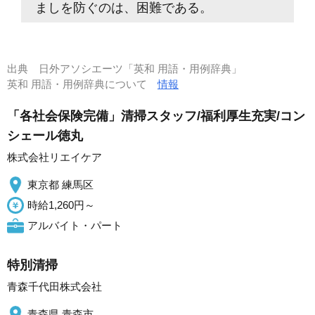
ましを防ぐのは、困難である。
出典
日外アソシエーツ「英和 用語・用例辞典」
英和 用語・用例辞典について
情報
「各社会保険完備」清掃スタッフ/福利厚生充実/コン
シェール徳丸
株式会社リエイケア
東京都 練馬区
時給1,260円～
アルバイト・パート
特別清掃
青森千代田株式会社
青森県 青森市