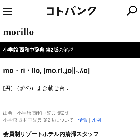
morillo
小学館 西和中辞典 第2版
の解説
mo・ri・llo, [mo.rí.ʝo∥-.ʎo]
[男] （炉の）まき載せ台．
出典
小学館 西和中辞典 第2版
小学館 西和中辞典 第2版について
情報
|
凡例
会員制リゾートホテル内清掃スタッフ