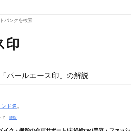
ス印
「パールエース印」の解説
ランド名
。
ついて
情報
装・メイク・撮影の企画サポート/未経験OK/美容・ファッ