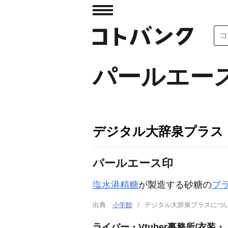
パールエー
デジタル大辞泉プラス
パールエース印
塩水港精糖
が製造する砂糖の
ブ
出典
小学館
デジタル大辞泉プラスに
ライバー・Vtuber事務所/衣