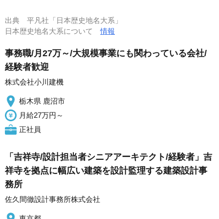
出典
平凡社「日本歴史地名大系」
日本歴史地名大系について
情報
事務職/月27万～/大規模事業にも関わっている会社/
経験者歓迎
株式会社小川建機
栃木県 鹿沼市
月給27万円～
正社員
「吉祥寺/設計担当者シニアアーキテクト/経験者」吉
祥寺を拠点に幅広い建築を設計監理する建築設計事
務所
佐久間徹設計事務所株式会社
東京都