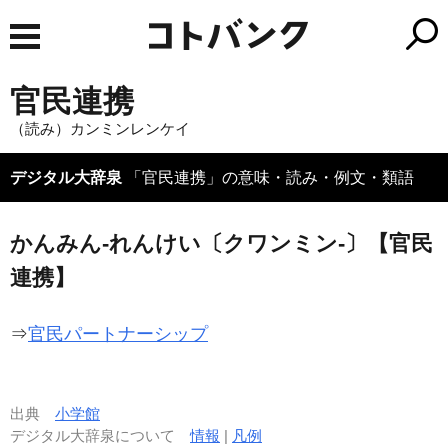
官民連携
（読み）カンミンレンケイ
デジタル大辞泉
「官民連携」の意味・読み・例文・類語
かんみん‐れんけい〔クワンミン‐〕【官民
連携】
⇒
官民パートナーシップ
出典
小学館
デジタル大辞泉について
情報
|
凡例