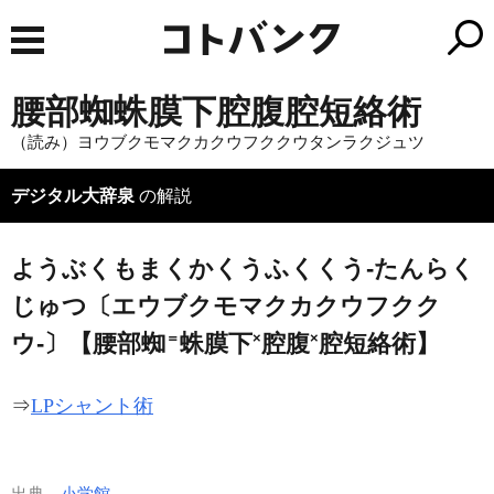
腰部蜘蛛膜下腔腹腔短絡術
（読み）ヨウブクモマクカクウフククウタンラクジュツ
デジタル大辞泉
の解説
ようぶくもまくかくうふくくう‐たんらく
じゅつ〔エウブクモマクカクウフクク
＝
×
×
ウ‐〕【腰部蜘
蛛膜下
腔腹
腔短絡術】
⇒
LPシャント術
出典
小学館