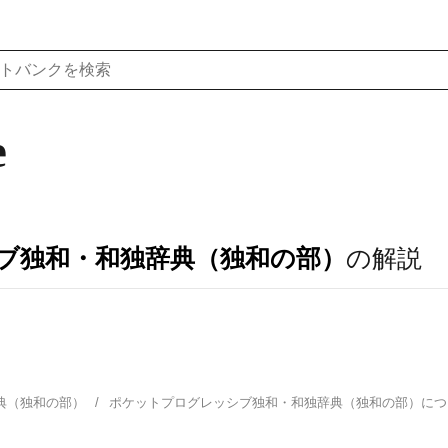
e
ブ独和・和独辞典（独和の部）
の解説
典（独和の部）
ポケットプログレッシブ独和・和独辞典（独和の部）に