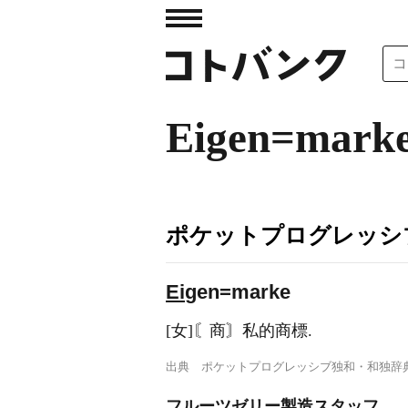
Eigen=mark
ポケットプログレッシ
Ei
gen=marke
[女]〘商〙私的商標.
出典
ポケットプログレッシブ独和・和独辞
フルーツゼリー製造スタッフ