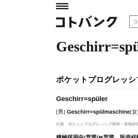
Geschirr=spü
ポケットプログレッシ
Gesch
i
rr=spüler
[男]
Gesch
i
rr=spülmaschine
[
出典
ポケットプログレッシブ独和・和独辞
積極採用中!営業/⏩️営業、販売