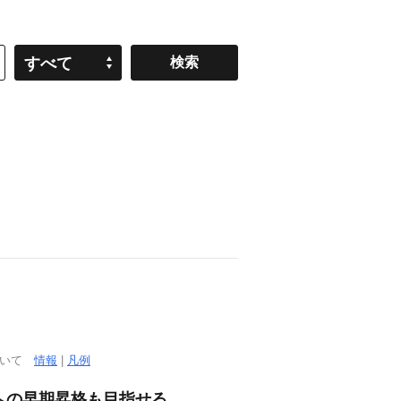
すべて
ついて
情報
|
凡例
ンへの早期昇格も目指せる