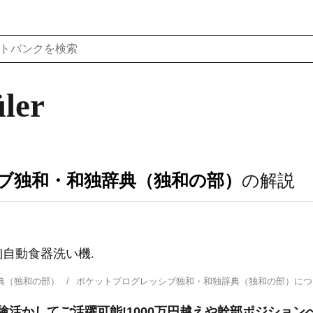
ler
ブ独和・和独辞典（独和の部）
の解説
女]自動食器洗い機.
典（独和の部）
ポケットプログレッシブ独和・和独辞典（独和の部）に
経験活かしてご活躍可能!1000万円越えや幹部ポジショ