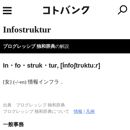
Infostruktur
プログレッシブ 独和辞典
の解説
In・fo・struk・tur, [
Í
nfoʃtrυktuː
r
]
[女] (-/-en) 情報インフラ．
出典
プログレッシブ 独和辞典
プログレッシブ 独和辞典について
情報
|
凡例
一般事務