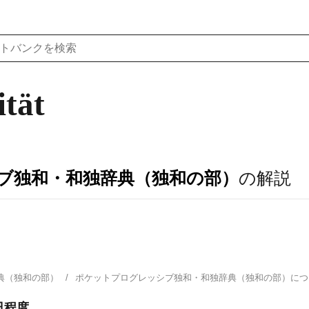
ität
ブ独和・和独辞典（独和の部）
の解説
典（独和の部）
ポケットプログレッシブ独和・和独辞典（独和の部）に
日程度