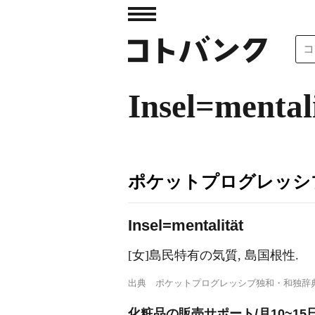
Insel=mental
ポケットプログレッシ
I
nsel=mentalität
[女]島民特有の気質, 島国根性.
出典
ポケットプログレッシブ独和・和独辞
化粧品の販売サポート/月10~15