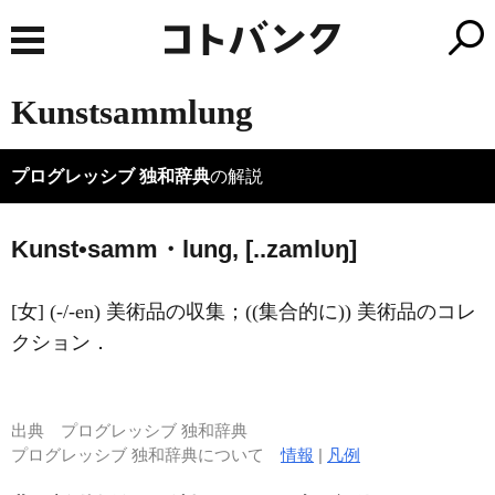
Kunstsammlung
プログレッシブ 独和辞典
の解説
Kunst•samm・lung, [..zamlυŋ]
[女] (-/-en) 美術品の収集；((集合的に)) 美術品のコレ
クション．
出典
プログレッシブ 独和辞典
プログレッシブ 独和辞典について
情報
|
凡例