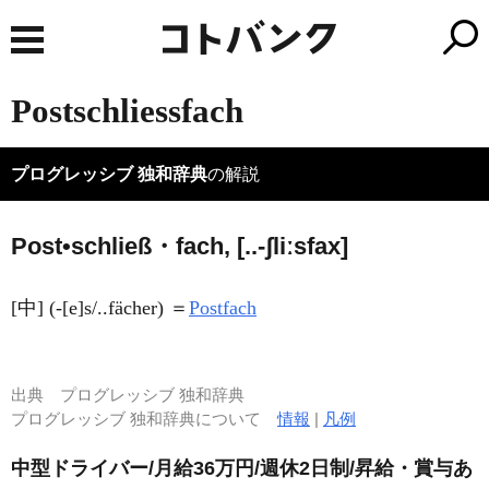
Postschliessfach
プログレッシブ 独和辞典
の解説
Post•schließ・fach, [..-ʃliːsfax]
[中] (-[e]s/..fächer) ＝
Postfach
出典
プログレッシブ 独和辞典
プログレッシブ 独和辞典について
情報
|
凡例
中型ドライバー/月給36万円/週休2日制/昇給・賞与あ