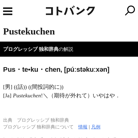
Pustekuchen
プログレッシブ 独和辞典
の解説
Pus・te•ku・chen, [púːstəkuːxən]
[男] ((話)) ((間投詞的に))
[Ja]
Pustekuchen
!＼（期待が外れて）いやはや．
出典
プログレッシブ 独和辞典
プログレッシブ 独和辞典について
情報
|
凡例