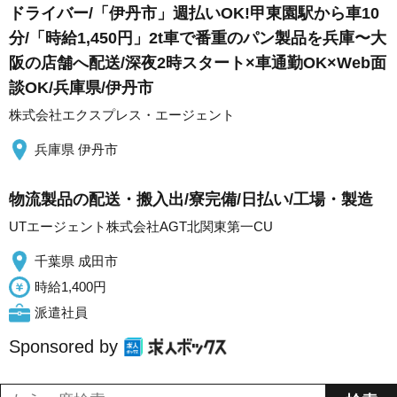
ドライバー/「伊丹市」週払いOK!甲東園駅から車10
分/「時給1,450円」2t車で番重のパン製品を兵庫〜大
阪の店舗へ配送/深夜2時スタート×車通勤OK×Web面
談OK/兵庫県/伊丹市
株式会社エクスプレス・エージェント
兵庫県 伊丹市
物流製品の配送・搬入出/寮完備/日払い/工場・製造
UTエージェント株式会社AGT北関東第一CU
千葉県 成田市
時給1,400円
派遣社員
Sponsored by