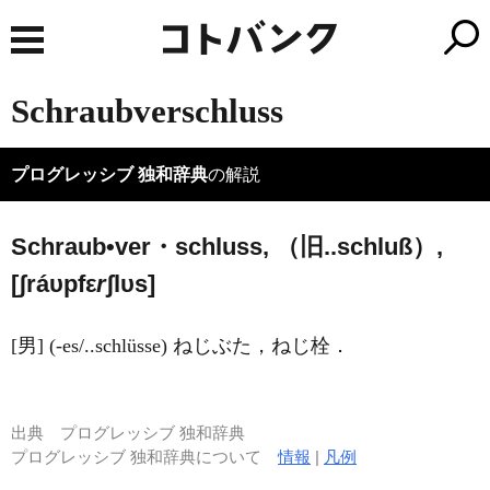
Schraubverschluss
プログレッシブ 独和辞典
の解説
Schraub•ver・schluss, （旧..schluß）,
[ʃráυpfε
r
ʃlυs]
[男] (-es/..schlüsse) ねじぶた，ねじ栓．
出典
プログレッシブ 独和辞典
プログレッシブ 独和辞典について
情報
|
凡例