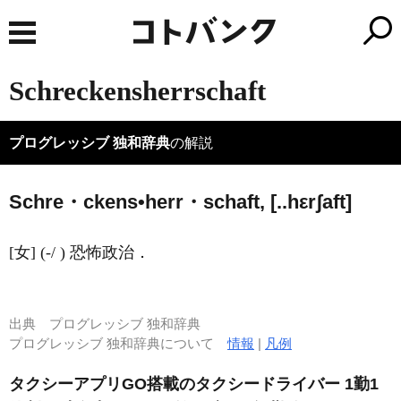
Schreckensherrschaft
プログレッシブ 独和辞典
の解説
Schre・ckens•herr・schaft, [..hεrʃaft]
[女] (-/ ) 恐怖政治．
出典
プログレッシブ 独和辞典
プログレッシブ 独和辞典について
情報
|
凡例
タクシーアプリGO搭載のタクシードライバー 1勤1