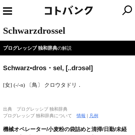
Schwarzdrossel
プログレッシブ 独和辞典
の解説
Schwarz•dros・sel, [..drɔsəl]
[女] (-/-n) 〔鳥〕 クロウタドリ．
出典
プログレッシブ 独和辞典
プログレッシブ 独和辞典について
情報
|
凡例
機械オペレーター/小麦粉の袋詰めと清掃/日勤/未経