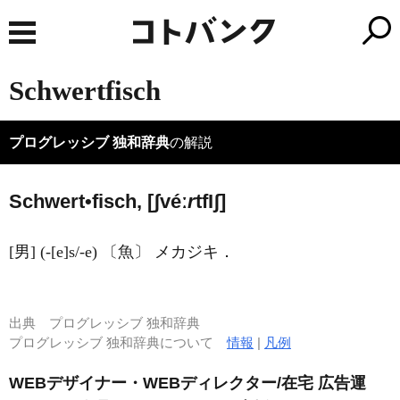
Schwertfisch
プログレッシブ 独和辞典
の解説
Schwert•fisch, [ʃvéː
r
tf
I
ʃ]
[男] (-[e]s/-e) 〔魚〕 メカジキ．
出典
プログレッシブ 独和辞典
プログレッシブ 独和辞典について
情報
|
凡例
WEBデザイナー・WEBディレクター/在宅 広告運