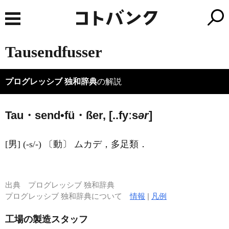
Tausendfusser
プログレッシブ 独和辞典
の解説
Tau・send•fü・ßer, [..fyːs
ər
]
[男] (-s/-) 〔動〕 ムカデ，多足類．
出典
プログレッシブ 独和辞典
プログレッシブ 独和辞典について
情報
|
凡例
工場の製造スタッフ