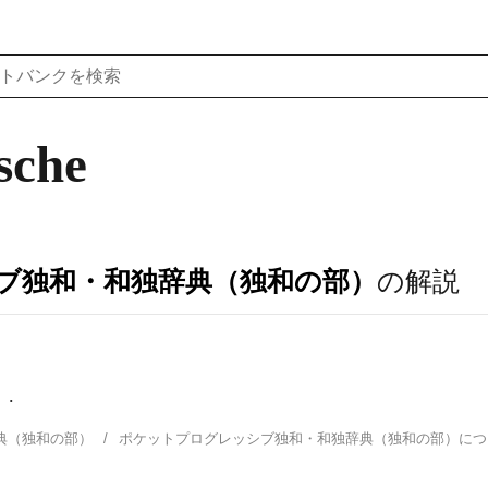
sche
ブ独和・和独辞典（独和の部）
の解説
.
典（独和の部）
ポケットプログレッシブ独和・和独辞典（独和の部）に