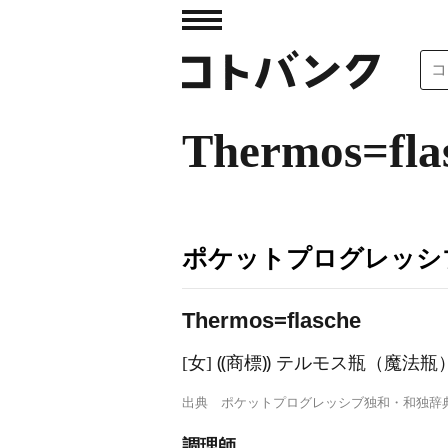
Thermos=fla
ポケットプログレッシ
Th
e
rmos=flasche
[女] ⸨商標⸩ テルモス瓶（魔法瓶）
出典
ポケットプログレッシブ独和・和独辞
調理師