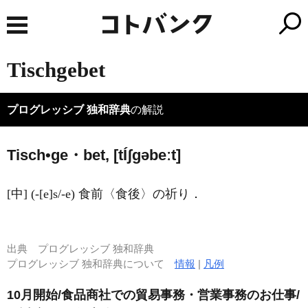
Tischgebet
プログレッシブ 独和辞典
の解説
Tisch•ge・bet, [t
Í
ʃɡəbeːt]
[中] (-[e]s/-e) 食前〈食後〉の祈り．
出典
プログレッシブ 独和辞典
プログレッシブ 独和辞典について
情報
|
凡例
10月開始/食品商社での貿易事務・営業事務のお仕事/