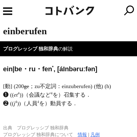
einberufen
プログレッシブ 独和辞典
の解説
*
ein|be・ru・fen
, [á
I
nbəruːfən]
[動] (200
ge
；zu不定詞：einzuberufen) (他) (h)
4
4
❶ ((
et
))（会議など
を）召集する．
4
4
❷ ((
j
))（人員
を）動員する．
出典
プログレッシブ 独和辞典
プログレッシブ 独和辞典について
情報
|
凡例