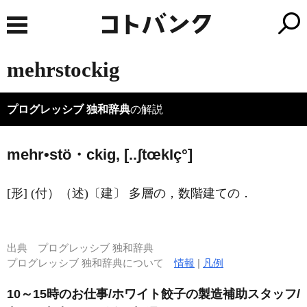
mehrstockig
プログレッシブ 独和辞典
の解説
mehr•stö・ckig, [..ʃtœk
I
ç°]
[形] (付）（述)〔建〕 多層の，数階建ての．
出典
プログレッシブ 独和辞典
プログレッシブ 独和辞典について
情報
|
凡例
10～15時のお仕事/ホワイト餃子の製造補助スタッフ/