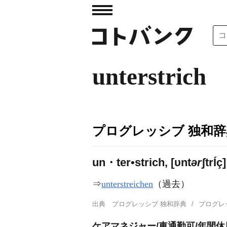
unterstrich
プログレッシブ 独和辞
un・ter•strich, [υnt
ər
ʃtr
Í
ç]
⇒
unterstreichen
（過去）
出典
プログレッシブ 独和辞典
プログレ
ケアマネジャー/車通勤可/年間休