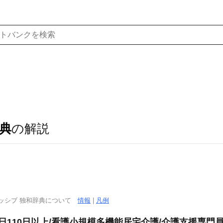
典
の解説
ッシブ 独和辞典について
情報
|
凡例
日110日以上/看護小規模多機能居宅介護/介護支援専門