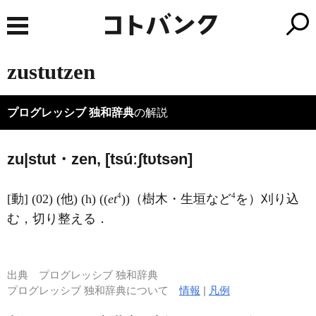
zustutzen
プログレッシブ 独和辞典
の解説
zu|stut・zen, [tsúːʃtυtsən]
4
4
[動] (02) (他) (h) ((
et
))（樹木・生垣など
を）刈り込
む，切り整える．
出典
プログレッシブ 独和辞典
プログレッシブ 独和辞典について
情報
|
凡例