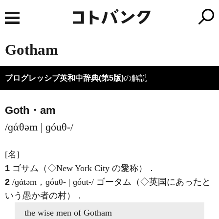
Gotham
プログレッシブ英和中辞典(第5版)
の解説
Goth・am
/ɡάθəm | ɡóuθ-/
[名]
1
ゴサム（◇New York City の愛称）
．
2
/ɡάtəm，ɡóuθ- | ɡóut-/
ゴータム（◇英国にあったと
いう愚か者の村）
．
the wise men of
Gotham