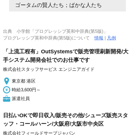
ゴータムの賢人たち；ばかな人たち
出典
小学館「プログレッシブ英和中辞典(第5版)」
プログレッシブ英和中辞典(第5版)について
情報
|
凡例
「上流工程有」OutSystemsで販売管理刷新開発/大
手システム開発会社でのお仕事です
株式会社スタッフサービス エンジニアガイド
東京都 港区
時給3,600円～
派遣社員
日払いOKで即日収入/販売その他/シューズ販売スタ
ッフ・コールハーン/大阪府/大阪市中央区
株式会社フィールドサーブジャパン