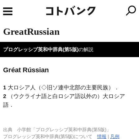
GreatRussian
プログレッシブ英和中辞典(第5版)
の解説
Gréat Rússian
1
大ロシア人（◇旧ソ連中北部の主要民族）
．
2
（ウクライナ語と白ロシア語以外の）大ロシア
語
．
出典
小学館「プログレッシブ英和中辞典(第5版)」
プログレッシブ英和中辞典(第5版)について
情報
|
凡例