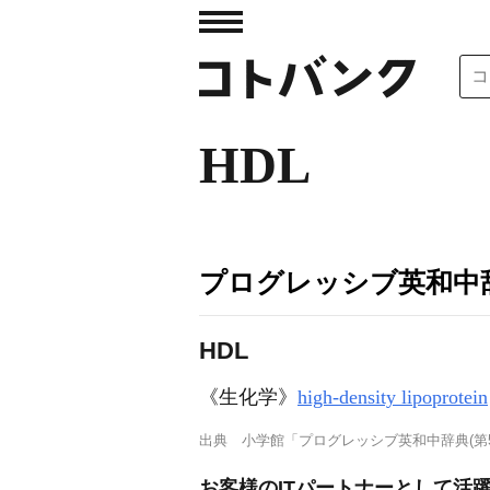
HDL
プログレッシブ英和中辞
HDL
《生化学》
high-density lipoprotein
出典
小学館「プログレッシブ英和中辞典(第5
お客様のITパートナーとして活