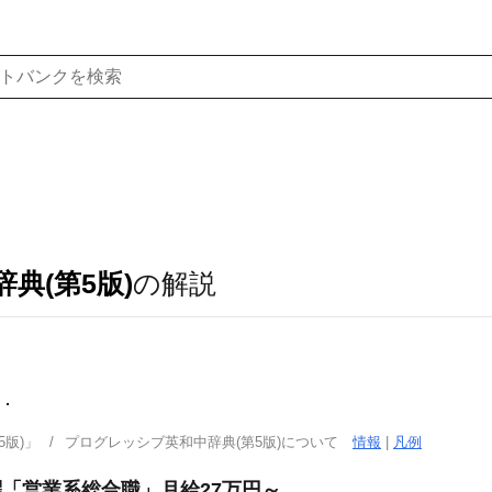
典(第5版)
の解説
．
版)」
プログレッシブ英和中辞典(第5版)について
情報
|
凡例
躍「営業系総合職」月給27万円～