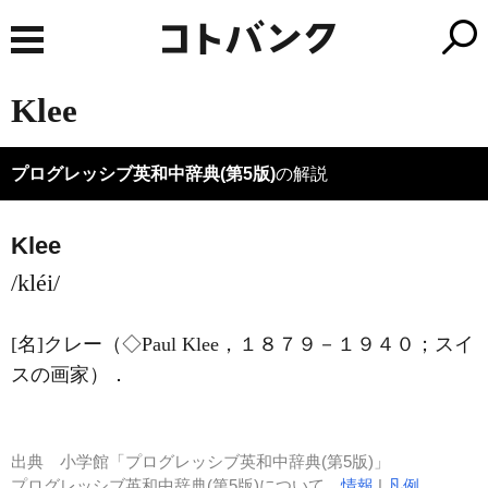
Klee
プログレッシブ英和中辞典(第5版)
の解説
Klee
/kléi/
[名]
クレー（◇Paul
Klee
，１８７９－１９４０；スイ
スの画家）
．
出典
小学館「プログレッシブ英和中辞典(第5版)」
プログレッシブ英和中辞典(第5版)について
情報
|
凡例