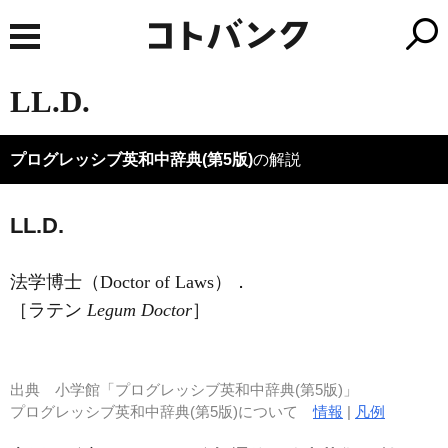
LL.D.
プログレッシブ英和中辞典(第5版)
の解説
LL.D.
法学博士（Doctor of Laws）
．
［ラテン
Legum Doctor
］
出典
小学館「プログレッシブ英和中辞典(第5版)」
プログレッシブ英和中辞典(第5版)について
情報
|
凡例