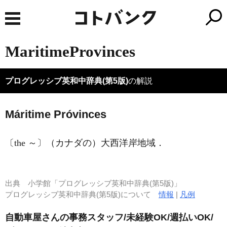
MaritimeProvinces
プログレッシブ英和中辞典(第5版)
の解説
Máritime Próvinces
〔the ～〕（カナダの）大西洋岸地域
．
出典
小学館「プログレッシブ英和中辞典(第5版)」
プログレッシブ英和中辞典(第5版)について
情報
|
凡例
自動車屋さんの事務スタッフ/未経験OK/週払いOK/