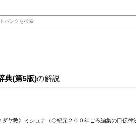
典(第5版)
の解説
ユダヤ教》
ミシュナ（◇紀元２００年ごろ編集の口伝律