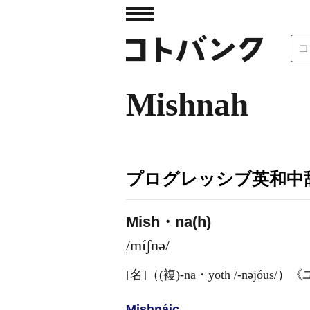
Mishnah
プログレッシブ英和中辞
Mish・na(h)
/míʃnə/
[名]
（
(複)
-na・yoth
/-nəjóus/
）
《
Mishnáic