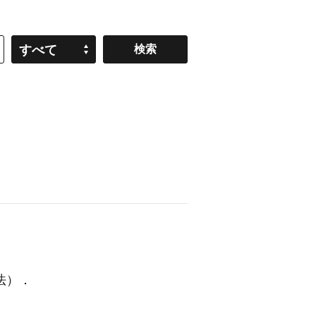
すべて
法）
．