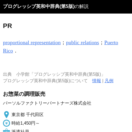
プログレッシブ英和中辞典(第5版)
の解説
PR
proportional representation
；
public relations
；
Puerto
Rico
．
出典
小学館「プログレッシブ英和中辞典(第5版)」
プログレッシブ英和中辞典(第5版)について
情報
|
凡例
お惣菜の調理販売
パーソルファクトリーパートナーズ株式会社
東京都 千代田区
時給1,450円～
派遣社員