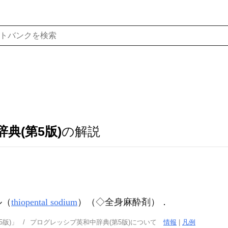
典(第5版)
の解説
ル（
thiopental sodium
）（◇全身麻酔剤）
．
版)」
プログレッシブ英和中辞典(第5版)について
情報
|
凡例