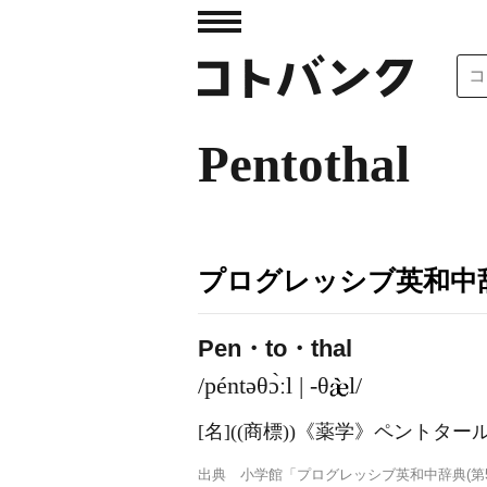
Pentothal
プログレッシブ英和中辞
Pen・to・thal
/péntəθɔ̀ːl | -θ
l/
[名]
((商標))
《薬学》
ペントター
出典
小学館「プログレッシブ英和中辞典(第5