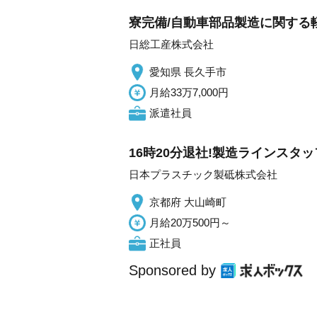
寮完備/自動車部品製造に関する軽
日総工産株式会社
愛知県 長久手市
月給33万7,000円
派遣社員
16時20分退社!製造ラインスタ
日本プラスチック製砥株式会社
京都府 大山崎町
月給20万500円～
正社員
Sponsored by