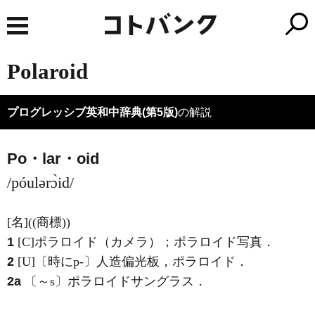
Polaroid
プログレッシブ英和中辞典(第5版)
の解説
Po・lar・oid
/póulərɔ̀id/
[名]
((商標))
1
[C]
ポラロイド（カメラ）；ポラロイド写真
．
2
[U]
〔時にp-〕人造偏光板，ポラロイド
．
2a
〔～s〕ポラロイドサングラス
．