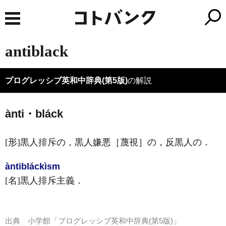
antiblack
プログレッシブ英和中辞典(第5版)
の解説
ànti・bláck
[形]
黒人排斥の，黒人嫌悪［蔑視］の，反黒人の
．
àntibláck
ìsm
[名]
黒人排斥主義
．
出典
小学館「プログレッシブ英和中辞典(第5版)」