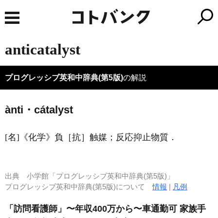
anticatalyst
プログレッシブ英和中辞典(第5版)
の解説
ànti・cátalyst
[名]
《化学》
負［抗］触媒；反応抑止物質
．
出典
小学館「プログレッシブ英和中辞典(第5版)」
プログレッシブ英和中辞典(第5版)について
情報
|
凡例
「訪問看護師」〜年収400万から〜車通勤可 家族手