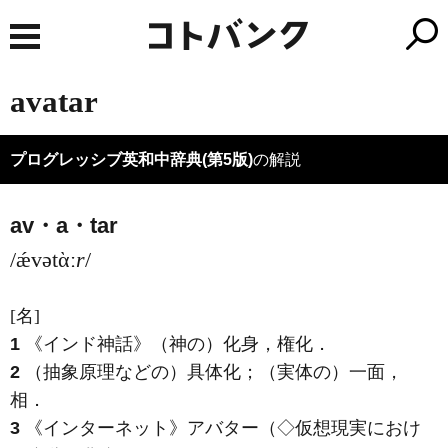
avatar
プログレッシブ英和中辞典(第5版)
の解説
av・a・tar
/ǽvətὰː
r
/
[名]
1
《インド神話》
（神の）化身，権化
．
2
（抽象原理などの）具体化；（実体の）一面，
相
．
3
《インターネット》
アバター（◇仮想現実におけ