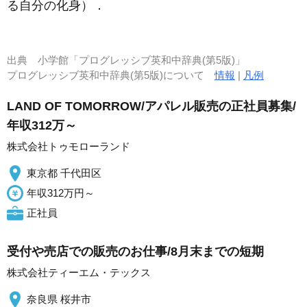
る自分の化身）
．
出典
小学館「プログレッシブ英和中辞典(第5版)」
プログレッシブ英和中辞典(第5版)について
情報
|
凡例
LAND OF TOMORROW/アパレル販売の正社員募集/
年収312万～
株式会社トゥモローランド
東京都 千代田区
年収312万円～
正社員
受付や売店での販売のお仕事/8月末までの短期
株式会社ティーエム・テックス
奈良県 桜井市