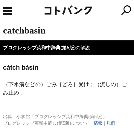
catchbasin
プログレッシブ英和中辞典(第5版)
の解説
cátch bàsin
（下水溝などの）ごみ［どろ］受け；（流しの）ご
み止め
．
出典
小学館「プログレッシブ英和中辞典(第5版)」
プログレッシブ英和中辞典(第5版)について
情報
|
凡例