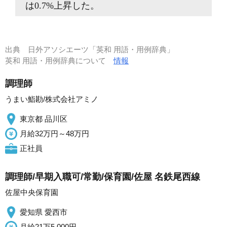
は0.7%上昇した。
出典
日外アソシエーツ「英和 用語・用例辞典」
英和 用語・用例辞典について
情報
調理師
うまい鮨勘/株式会社アミノ
東京都 品川区
月給32万円～48万円
正社員
調理師/早期入職可/常勤/保育園/佐屋 名鉄尾西線
佐屋中央保育園
愛知県 愛西市
月給21万5,000円