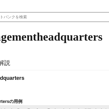
agementheadquarters
解説
dquarters
artersの用例