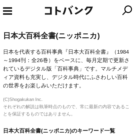
日本大百科全書(ニッポニカ)
日本を代表する百科事典『日本大百科全書』（1984
～1994刊：全26巻）をベースに、毎月定期で更新さ
れているデジタル版「百科事典」です。マルチメデ
ィア資料も充実し、デジタル時代にふさわしい百科
の世界をお楽しみいただけます。
(C)Shogakukan Inc.
それぞれの解説は執筆時点のもので、常に最新の内容であるこ
とを保証するものではありません。
日本大百科全書(ニッポニカ)のキーワード一覧