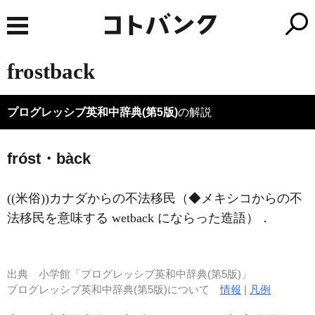
frostback
プログレッシブ英和中辞典(第5版)
の解説
fróst・bàck
((米俗))カナダからの不法移民（◆メキシコからの不
法移民を意味する wetback にならった造語）
．
出典
小学館「プログレッシブ英和中辞典(第5版)」
プログレッシブ英和中辞典(第5版)について
情報
|
凡例