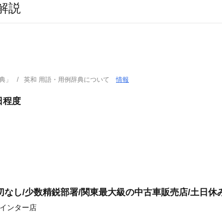
解説
典」
英和 用語・用例辞典について
情報
日程度
切なし/少数精鋭部署/関東最大級の中古車販売店/土日休
槻インター店