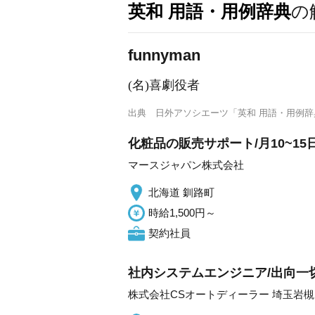
英和 用語・用例辞典
の
funnyman
(名)喜劇役者
出典
日外アソシエーツ「英和 用語・用例辞
化粧品の販売サポート/月10~15
マースジャパン株式会社
北海道 釧路町
時給1,500円～
契約社員
社内システムエンジニア/出向一
株式会社CSオートディーラー 埼玉岩