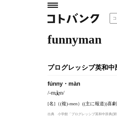
funnyman
プログレッシブ英和中辞
fúnny・màn
/-m
n/
[名]
（
(複)
-men）
((主に報道))
出典
小学館「プログレッシブ英和中辞典(第5