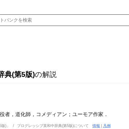
典(第5版)
の解説
喜劇役者，道化師，コメディアン；ユーモア作家
．
版)」
プログレッシブ英和中辞典(第5版)について
情報
|
凡例