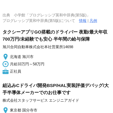
出典
小学館「プログレッシブ英和中辞典(第5版)」
プログレッシブ英和中辞典(第5版)について
情報
|
凡例
タクシーアプリGO搭載のドライバー 夜勤/最大年収
700万円/未経験でも安心 半年間の給与保障
旭川合同自動車株式会社本社営業所14698
北海道 旭川市
月給33万円～58万円
正社員
組込みCドライバ開発BSP/HAL実装評価デバッグ/大
手半導体メーカーでのお仕事です
株式会社スタッフサービス エンジニアガイド
東京都 国分寺市