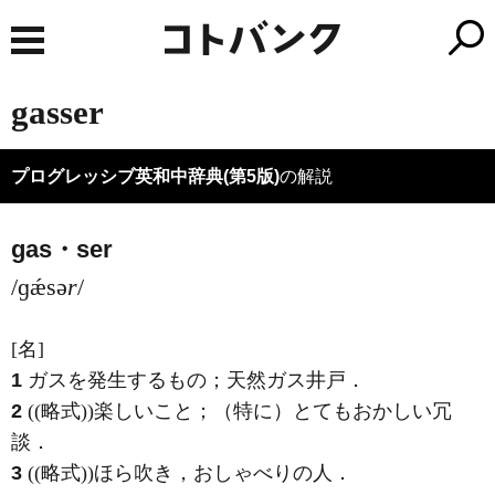
gasser
プログレッシブ英和中辞典(第5版)
の解説
gas・ser
/ɡǽsə
r
/
[名]
1
ガスを発生するもの；天然ガス井戸
．
2
((略式))楽しいこと；（特に）とてもおかしい冗
談
．
3
((略式))ほら吹き，おしゃべりの人
．