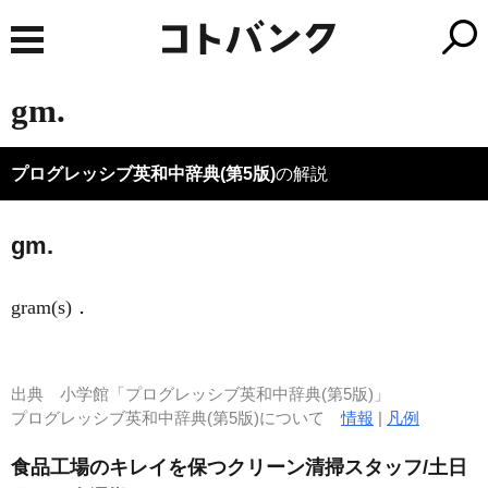
gm.
プログレッシブ英和中辞典(第5版)
の解説
gm.
gram(s)
．
出典
小学館「プログレッシブ英和中辞典(第5版)」
プログレッシブ英和中辞典(第5版)について
情報
|
凡例
食品工場のキレイを保つクリーン清掃スタッフ/土日