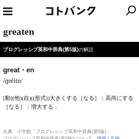
greaten
プログレッシブ英和中辞典(第5版)
の解説
great・en
/ɡréitn/
[動]
(他)
(自)
((形式))大きくする［なる］；高尚にする
［なる］；増大する
．
出典
小学館「プログレッシブ英和中辞典(第5版)」
プログレッシブ英和中辞典(第5版)について
情報
|
凡例