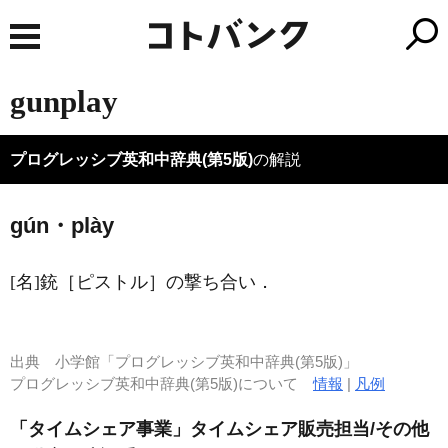
gunplay
プログレッシブ英和中辞典(第5版)
の解説
gún・plày
[名]
銃［ピストル］の撃ち合い
．
出典
小学館「プログレッシブ英和中辞典(第5版)」
プログレッシブ英和中辞典(第5版)について
情報
|
凡例
「タイムシェア事業」タイムシェア販売担当/その他