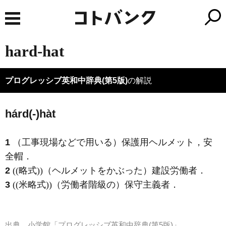
hard-hat
プログレッシブ英和中辞典(第5版)
の解説
hárd(-)hàt
1
（工事現場などで用いる）保護用ヘルメット，安
全帽
．
2
((略式))（ヘルメットをかぶった）建設労働者
．
3
((米略式))（労働者階級の）保守主義者
．
出典
小学館「プログレッシブ英和中辞典(第5版)」