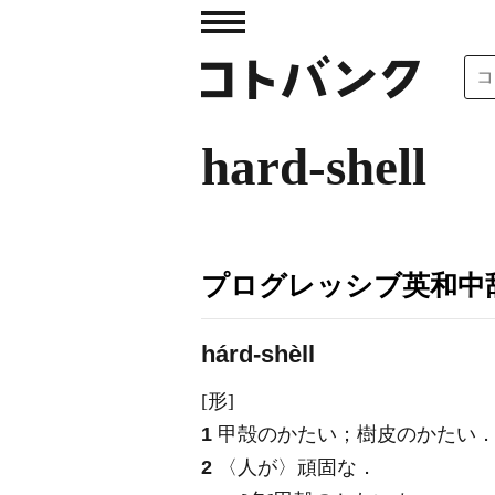
hard-shell
プログレッシブ英和中辞
hárd-shèll
[形]
1
甲殻のかたい；樹皮のかたい
2
〈人が〉頑固な
．