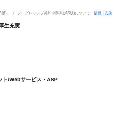
版)」
プログレッシブ英和中辞典(第5版)について
情報
|
凡例
利厚生充実
ト/Webサービス・ASP