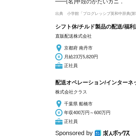
━━
[名]
甲殻のかたいカニ
．
出典
小学館「プログレッシブ英和中辞典(第5
シフト休/チルド製品の配送/福
直販配送株式会社
京都府 南丹市
月給23万5,820円
正社員
配送オペレーション/インターネッ
株式会社クラス
千葉県 船橋市
年収400万円～600万円
正社員
Sponsored by