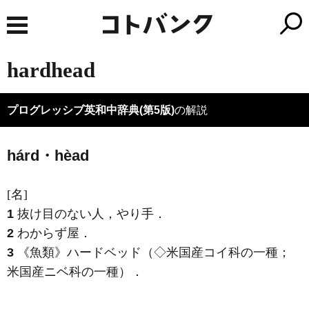
hardhead
プログレッシブ英和中辞典(第5版)
の解説
hárd・hèad
[名]
1
抜け目のない人，やり手
．
2
わからず屋
．
3
《魚類》
ハードベッド（◇米国産コイ科の一種；
米国産ニベ科の一種）
．